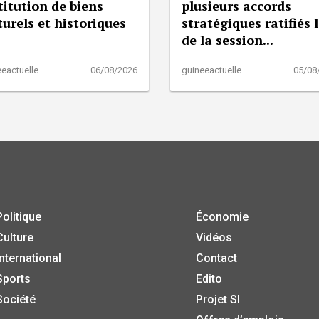
titution de biens
plusieurs accords
turels et historiques
stratégiques ratifiés 
de la session...
eactuelle
06/08/2026
guineeactuelle
05/08
Politique
Économie
Culture
Vidéos
International
Contact
Sports
Edito
Société
Projet SI