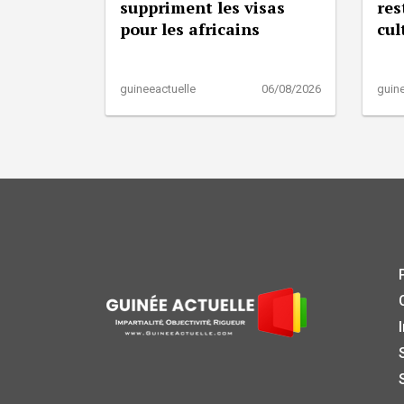
suppriment les visas
res
pour les africains
cul
guineeactuelle
06/08/2026
guine