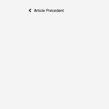
Navigation
Article Précedent
de
l’article