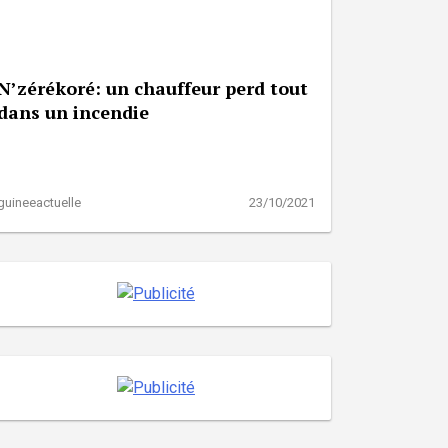
N’zérékoré: un chauffeur perd tout
dans un incendie
guineeactuelle
23/10/2021