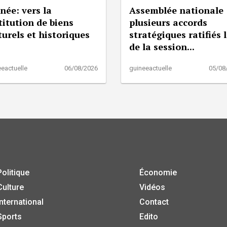
née: vers la
Assemblée nationale 
titution de biens
plusieurs accords
turels et historiques
stratégiques ratifiés 
de la session...
eactuelle
06/08/2026
guineeactuelle
05/08
Politique
Économie
Culture
Vidéos
International
Contact
Sports
Edito