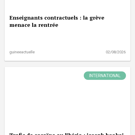
Enseignants contractuels : la grève
menace la rentrée
guineeactuelle
02/08/2026
INTERNATIONAL
Trafic de cocaïne au libéria : joseph boakai