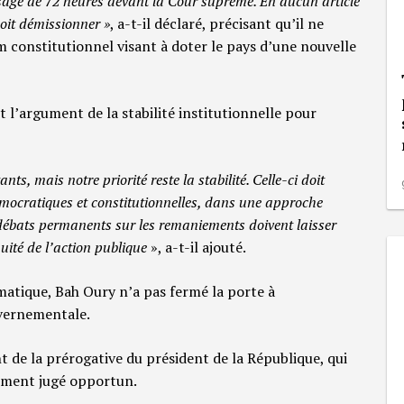
age de 72 heures devant la Cour suprême. En aucun article
doit démissionner »
, a-t-il déclaré, précisant qu’il ne
m constitutionnel visant à doter le pays d’une nouvelle
t l’argument de la stabilité institutionnelle pour
s, mais notre priorité reste la stabilité. Celle-ci doit
émocratiques et constitutionnelles, dans une approche
s débats permanents sur les remaniements doivent laisser
nuité de l’action publique
», a-t-il ajouté.
matique, Bah Oury n’a pas fermé la porte à
uvernementale.
nt de la prérogative du président de la République, qui
oment jugé opportun.