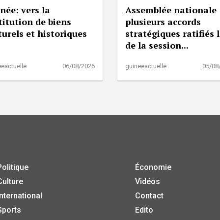
née: vers la
Assemblée nationale 
titution de biens
plusieurs accords
turels et historiques
stratégiques ratifiés 
de la session...
eactuelle
06/08/2026
guineeactuelle
05/08
Politique
Économie
Culture
Vidéos
International
Contact
Sports
Edito