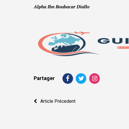
Alpha Ibn Boubacar Diallo
Partager
Navigation
Article Précedent
de
l’article