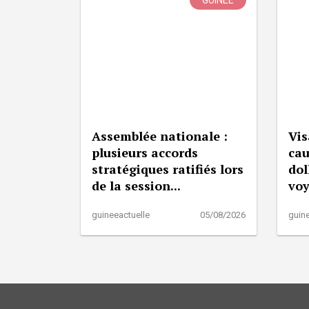
GUINÉE
Assemblée nationale :
Vis
plusieurs accords
cau
stratégiques ratifiés lors
dol
de la session...
vo
guineeactuelle
05/08/2026
guine