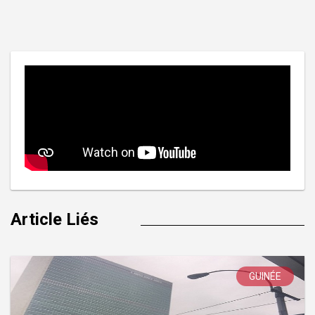
de
l’article
Article Liés
GUINÉE