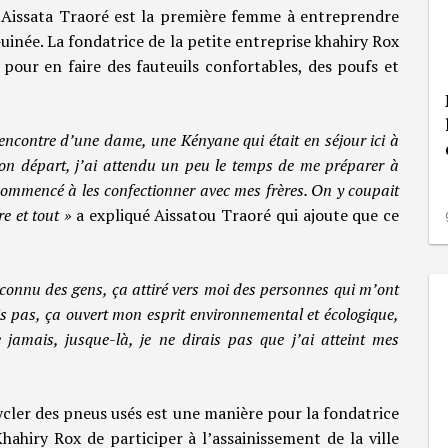
Aissata Traoré est la première femme à entreprendre
uinée. La fondatrice de la petite entreprise khahiry Rox
pour en faire des fauteuils confortables, des poufs et
a rencontre d’une dame, une Kényane qui était en séjour ici à
 son départ, j’ai attendu un peu le temps de me préparer à
 commencé à les confectionner avec mes frères. On y coupait
re et tout »
a expliqué Aissatou Traoré qui ajoute que ce
i connu des gens, ça attiré vers moi des personnes qui m’ont
s pas, ça ouvert mon esprit environnemental et écologique,
jamais, jusque-là, je ne dirais pas que j’ai atteint mes
cler des pneus usés est une manière pour la fondatrice
hahiry Rox de participer à l’assainissement de la ville