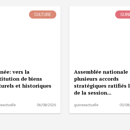
CULTURE
GUIN
née: vers la
Assemblée nationale 
titution de biens
plusieurs accords
turels et historiques
stratégiques ratifiés 
de la session...
eactuelle
06/08/2026
guineeactuelle
05/08