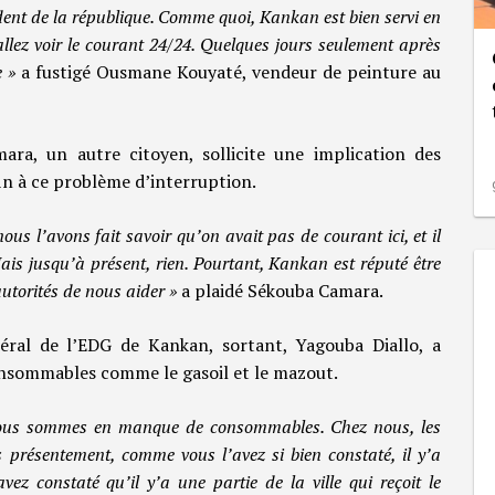
ident de la république. Comme quoi, Kankan est bien servi en
s allez voir le courant 24/24. Quelques jours seulement après
e »
a fustigé Ousmane Kouyaté, vendeur de peinture au
ara, un autre citoyen, sollicite une implication des
fin à ce problème d’interruption.
us l’avons fait savoir qu’on avait pas de courant ici, et il
s jusqu’à présent, rien. Pourtant, Kankan est réputé être
autorités de nous aider »
a plaidé Sékouba Camara.
néral de l’EDG de Kankan, sortant, Yagouba Diallo, a
nsommables comme le gasoil et le mazout.
nous sommes en manque de consommables. Chez nous, les
 présentement, comme vous l’avez si bien constaté, il y’a
ez constaté qu’il y’a une partie de la ville qui reçoit le