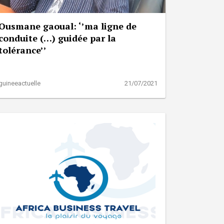
Ousmane gaoual: ‘’ma ligne de
conduite (…) guidée par la
tolérance’’
guineeactuelle
21/07/2021