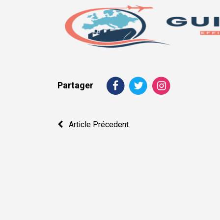
Partager
Navigation
Article Précedent
de
l’article