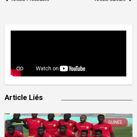
de
l’article
Article Liés
GUINÉE