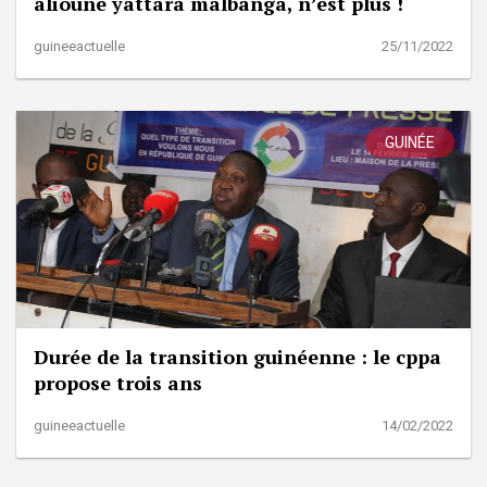
alioune yattara malbanga, n’est plus !
guineeactuelle
25/11/2022
GUINÉE
Durée de la transition guinéenne : le cppa
propose trois ans
guineeactuelle
14/02/2022