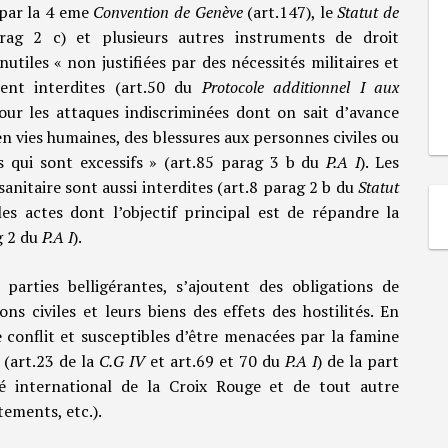
 par la 4 eme
Convention
de
Genève
(art.147), le
Statut de
arag 2 c) et plusieurs autres instruments de droit
utiles « non justifiées par des nécessités militaires et
ent interdites (art.50 du
Protocole additionnel I aux
our les attaques indiscriminées dont on sait d’avance
en vies humaines, des blessures aux personnes civiles ou
s qui sont excessifs » (art.85 parag 3 b du
P.A I
). Les
anitaire sont aussi interdites (art.8 parag 2 b du
Statut
les actes dont l’objectif principal est de répandre la
g 2 du
P.A I
).
parties belligérantes, s’ajoutent des obligations de
s civiles et leurs biens des effets des hostilités. En
le conflit et susceptibles d’être menacées par la famine
 (art.23 de la
C.G IV
et art.69 et 70 du
P.A I
) de la part
té international de la Croix Rouge et de tout autre
ements, etc.).