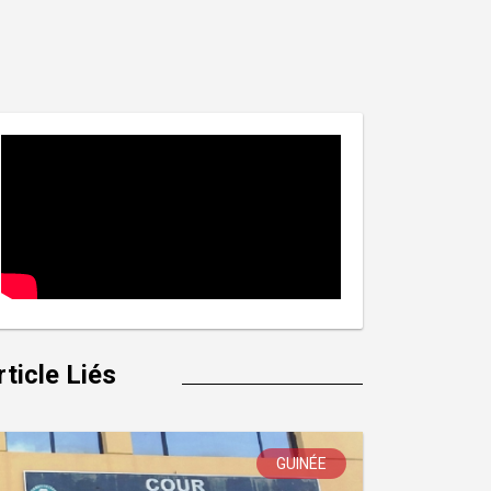
rticle Liés
GUINÉE