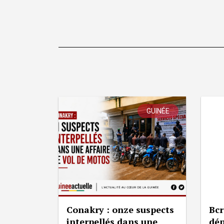
GUINÉE
Conakry : onze suspects
Bcr
interpellés dans une
dép