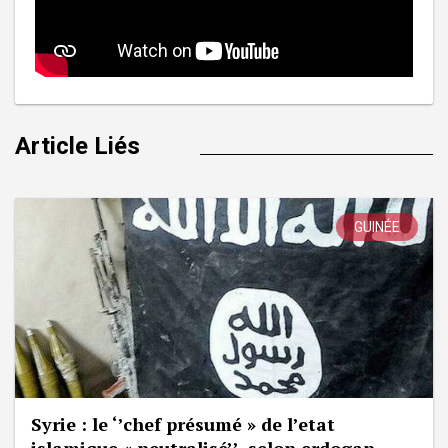
Article Liés
GUINÉE
Syrie : le ‘’chef présumé » de l’etat
islamique « neutralisé’’, selon erdogan