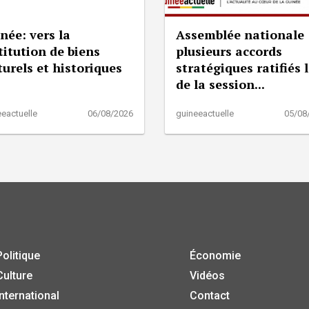
née: vers la
Assemblée nationale 
titution de biens
plusieurs accords
turels et historiques
stratégiques ratifiés 
de la session...
eactuelle
06/08/2026
guineeactuelle
05/08
Politique
Économie
Culture
Vidéos
International
Contact