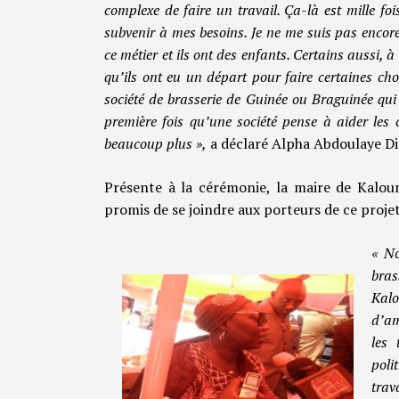
complexe de faire un travail. Ça-là est mille foi
subvenir à mes besoins. Je ne me suis pas encore
ce métier et ils ont des enfants. Certains aussi
qu’ils ont eu un départ pour faire certaines c
société de brasserie de Guinée ou Braguinée qui
première fois qu’une société pense à aider les c
beaucoup plus »,
a déclaré Alpha Abdoulaye Dial
Présente à la cérémonie, la maire de Kaloum
promis de se joindre aux porteurs de ce proje
« No
bras
Kal
d’am
les 
poli
trav