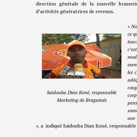
direction générale de la nouvelle brasser
d’activités génératrices de revenus.
« No
ce q
touc
c’es
mod
exem
les 
adéq
coup
Saidouba Dian Koné, responsable
corp
Marketing de Braguinée
pen
somm
une 
»,
a indiqué Saidouba Dian Koné, responsable