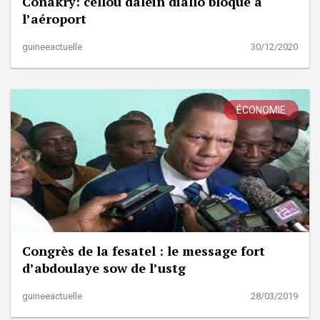
Conakry: cellou dalein diallo bloqué à
l’aéroport
guineeactuelle
30/12/2020
ÉCONOMIE
Congrès de la fesatel : le message fort
d’abdoulaye sow de l’ustg
guineeactuelle
28/03/2019