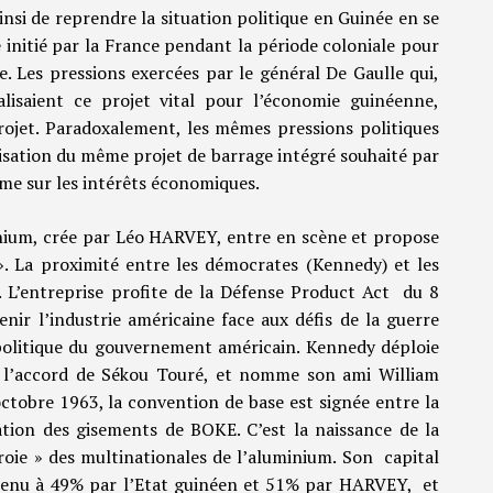
insi de reprendre la situation politique en Guinée en se
 initié par la France pendant la période coloniale pour
. Les pressions exercées par le général De Gaulle qui,
lisaient ce projet vital pour l’économie guinéenne,
ojet. Paradoxalement, les mêmes pressions politiques
alisation du même projet de barrage intégré souhaité par
rime sur les intérêts économiques.
ium, crée par Léo HARVEY, entre en scène et propose
». La proximité entre les démocrates (Kennedy) et les
L’entreprise profite de la Défense Product Act du 8
nir l’industrie américaine face aux défis de la guerre
t politique du gouvernement américain. Kennedy déploie
 l’accord de Sékou Touré, et nomme son ami William
obre 1963, la convention de base est signée entre la
tion des gisements de BOKE. C’est la naissance de la
roie » des multinationales de l’aluminium. Son capital
 détenu à 49% par l’Etat guinéen et 51% par HARVEY, et