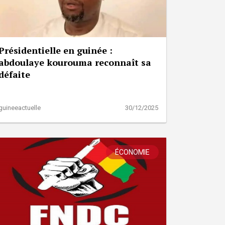
Présidentielle en guinée :
abdoulaye kourouma reconnaît sa
défaite
guineeactuelle
30/12/2025
ÉCONOMIE