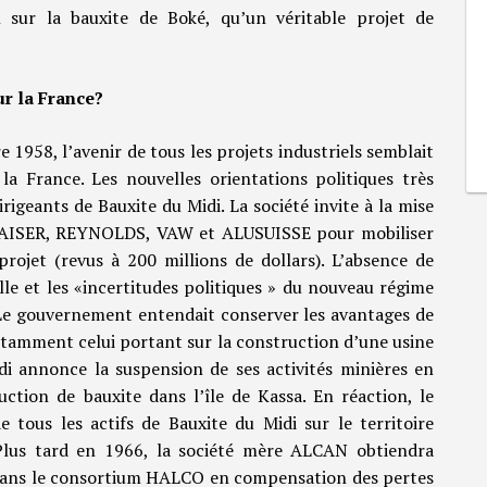
n sur la bauxite de Boké, qu’un véritable projet de
ur la France?
1958, l’avenir de tous les projets industriels semblait
a France. Les nouvelles orientations politiques très
igeants de Bauxite du Midi. La société invite à la mise
 KAISER, REYNOLDS, VAW et ALUSUISSE pour mobiliser
projet (revus à 200 millions de dollars). L’absence de
lle et les «incertitudes politiques » du nouveau régime
. Le gouvernement entendait conserver les avantages de
notamment celui portant sur la construction d’une usine
i annonce la suspension de ses activités minières en
tion de bauxite dans l’île de Kassa. En réaction, le
tous les actifs de Bauxite du Midi sur le territoire
 Plus tard en 1966, la société mère ALCAN obtiendra
s dans le consortium HALCO en compensation des pertes