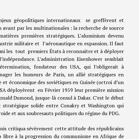
njeux géopolitiques internationaux se greffèrent et
n avant par les multinationales : la recherche de source
matières premières stratégiques. L’aluminium devenu
strie militaire et l’aéronautique en expansion. Il faut
mi les tout premiers États à reconnaitre et à déployer
’indépendance. L’administration Eisenhower semblait
étermination, fondateur des USA, qui l’obligerait à
nager les humeurs de Paris, un allié stratégiques en
ue et économique des soviétiques en Guinée (octroi d’un
 USA déployèrent en Février 1959 leur première mission
onald Dumond, jusque-là consul à Dakar. C’est le début
t stratégique solide entre Conakry et Washington qui
 froide et aux soubresauts politiques du régime du PDG.
is critiqua sévèrement cette attitude des républicains
p libre à la progression du communisme en Afrique de