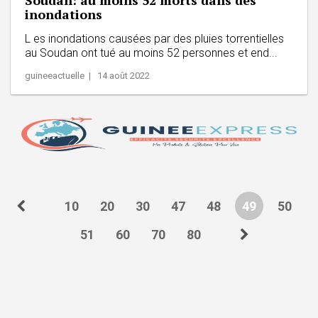
inondations
L es inondations causées par des pluies torrentielles
au Soudan ont tué au moins 52 personnes et end...
guineeactuelle | 14 août 2022
10
20
30
47
48
49
50
51
60
70
80