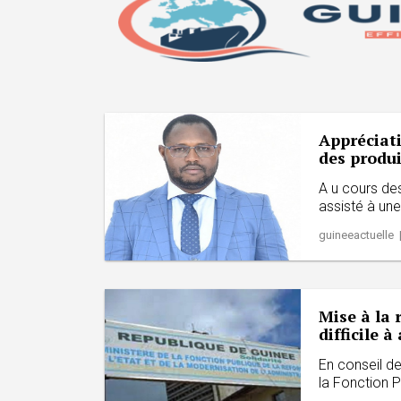
Appréciati
des produit
A u cours de
assisté à une
guineeactuelle 
Mise à la 
difficile 
En conseil de
la Fonction Pu