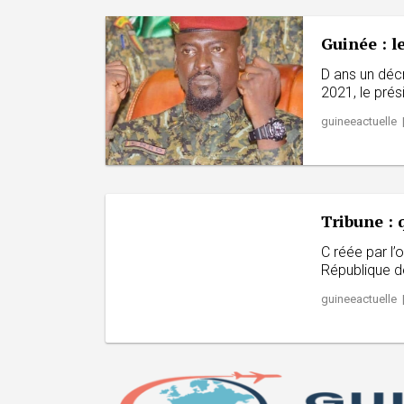
Guinée : l
D ans un déc
2021, le prési
guineeactuelle
Tribune : 
C réée par l
République d
guineeactuelle