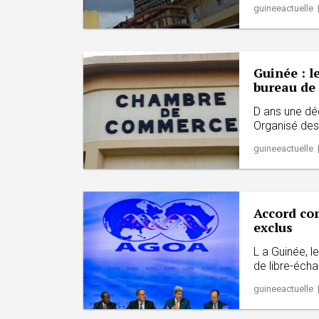
guineeactuelle 
Guinée : l
bureau de
D ans une déc
Organisé des
guineeactuelle 
Accord com
exclus
L a Guinée, le
de libre-écha
guineeactuelle 