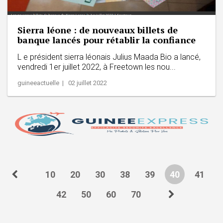
Sierra léone : de nouveaux billets de
banque lancés pour rétablir la confiance
L e président sierra léonais Julius Maada Bio a lancé,
vendredi 1er juillet 2022, à Freetown les nou...
guineeactuelle | 02 juillet 2022
10
20
30
38
39
40
41
42
50
60
70