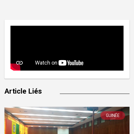
de
l’article
Article Liés
GUINÉE