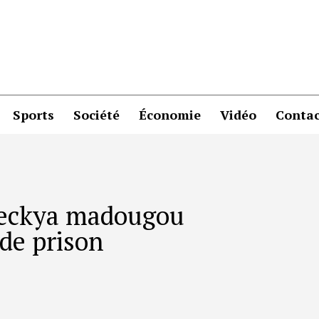
Sports
Société
Économie
Vidéo
Contac
reckya madougou
de prison