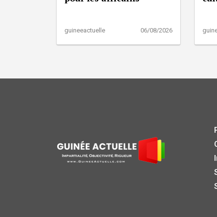
guineeactuelle
06/08/2026
guine