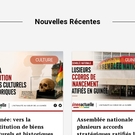
Nouvelles Récentes
CULTURE
GUIN
née: vers la
Assemblée nationale 
titution de biens
plusieurs accords
turels et historiques
stratégiques ratifiés 