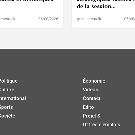
de la session...
eactuelle
06/08/2026
guineeactuelle
05/08
Politique
Économie
Culture
Vidéos
International
Contact
Sports
Edito
Société
Projet SI
Offres d’emplois