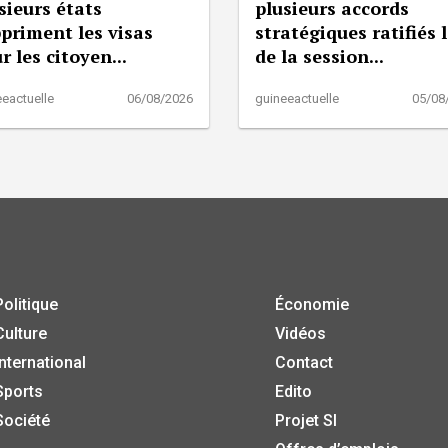
sieurs états
plusieurs accords
priment les visas
stratégiques ratifiés 
r les citoyen...
de la session...
eactuelle
06/08/2026
guineeactuelle
05/08
Politique
Économie
Culture
Vidéos
International
Contact
Sports
Edito
Société
Projet SI