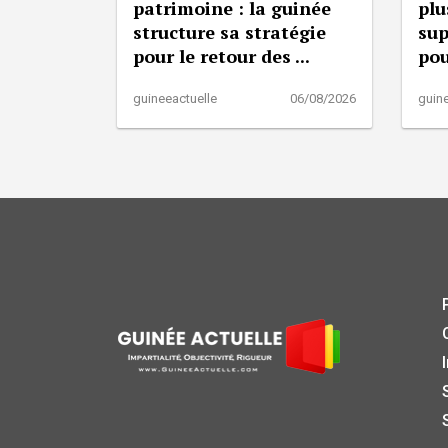
patrimoine : la guinée
plu
structure sa stratégie
sup
pour le retour des ...
pou
guineeactuelle
06/08/2026
guine