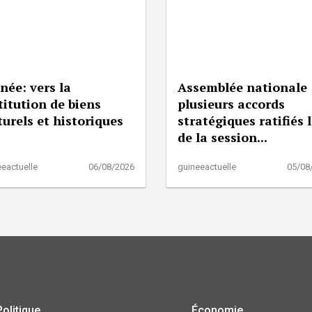
née: vers la
Assemblée nationale 
titution de biens
plusieurs accords
turels et historiques
stratégiques ratifiés 
de la session...
eactuelle
06/08/2026
guineeactuelle
05/08
Politique
Économie