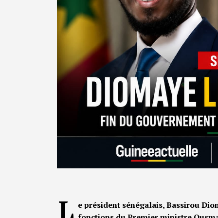
L
e président sénégalais, Bassirou Diom
fonctions du Premier ministre Ousman