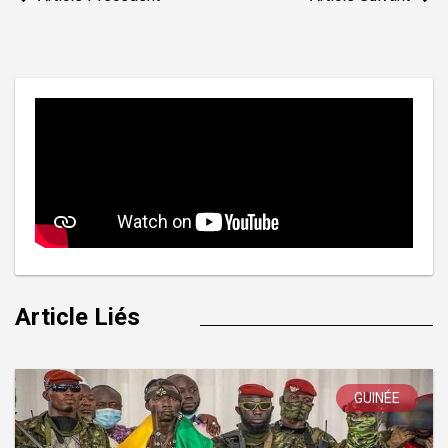
de
l’article
Article Liés
GUINÉE