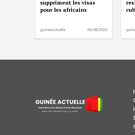
suppriment les visas
res
pour les africains
cul
guineeactuelle
06/08/2026
guine