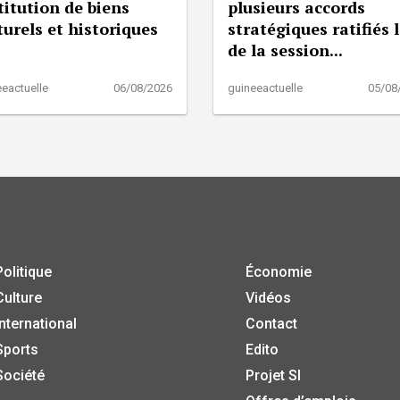
titution de biens
plusieurs accords
turels et historiques
stratégiques ratifiés 
de la session...
eactuelle
06/08/2026
guineeactuelle
05/08
Politique
Économie
Culture
Vidéos
International
Contact
Sports
Edito
Société
Projet SI