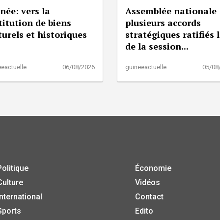
née: vers la
Assemblée nationale 
titution de biens
plusieurs accords
turels et historiques
stratégiques ratifiés 
de la session...
eactuelle
06/08/2026
guineeactuelle
05/08
Politique
Économie
Culture
Vidéos
International
Contact
Sports
Edito