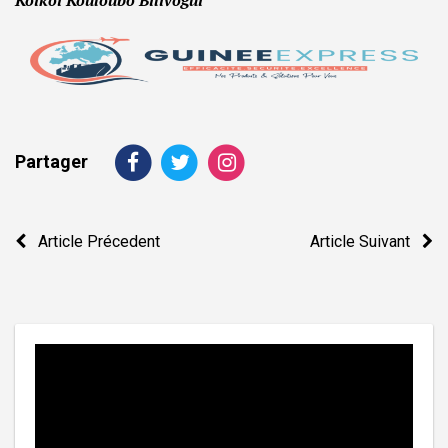
Koikoi Kouloubo Bilivogui
Partager
Navigation
Article Précedent
Article Suivant
de
l’article