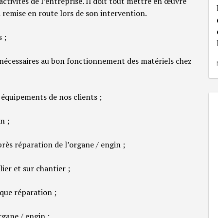
 activités de l’entreprise. Il doit tout mettre en œuvre
 remise en route lors de son intervention.
 ;
s nécessaires au bon fonctionnement des matériels chez
équipements de nos clients ;
n ;
après réparation de l’organe / engin ;
ier et sur chantier ;
que réparation ;
rgane / engin ;