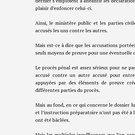
dernier s’emploient à anéantir les déclaration
plaisir d’enfoncer celui-ci.
Ainsi, le ministère public et les parties ci
accusés les uns contre les autres.
Mais est-ce à dire que les accusations porté
seuls moyens de preuve pour une éventuelle 
Le procès pénal est assez sérieux pour ne pa
accusé contre un autre accusé pour entre
appuyées par des éléments de preuve crédi
différentes parties du procès.
Mais au fond, en ce qui concerne le dossier l
et l’instruction préparatoire n’ont pas été à 
ont été bâclées.
Mais les multiples insuffisances que l’on co