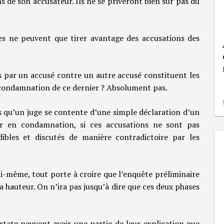
s de son accusateur. Ils ne se priveront bien sûr pas du
viles ne peuvent que tirer avantage des accusations des
es par un accusé contre un autre accusé constituent les
condamnation de ce dernier ? Absolument pas.
s qu’un juge se contente d’une simple déclaration d’un
r en condamnation, si ces accusations ne sont pas
bles et discutés de manière contradictoire par les
ui-même, tout porte à croire que l’enquête préliminaire
la hauteur. On n’ira pas jusqu’à dire que ces deux phases
nstate peuvent avoir une partie de leur explication que