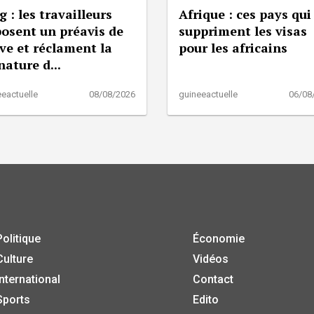
g : les travailleurs
Afrique : ces pays qui
osent un préavis de
suppriment les visas
ve et réclament la
pour les africains
nature d...
eactuelle
08/08/2026
guineeactuelle
06/08
Politique
Économie
Culture
Vidéos
International
Contact
Sports
Edito