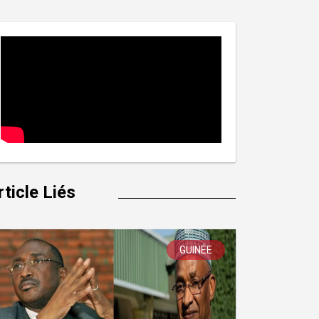
rticle Liés
GUINÉE