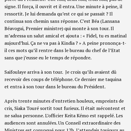
signe. Il força, il ouvrit et il entra. Une minute à peine, il
ressortit. Je lui demanda qu’est ce qui se passait ? Il
continua son chemin sans réponse. C’est Béa (Lansana
Béavogui, Premier ministre) qui monte à son tour. Il
m’adressa un salut amical et ajouta : « Fidel, tu es matinal
aujourd’hui. Ça ne va pas à Kindia ? » A peine prononça-t-
il ces mots qu’il rentre dans le bureau du chef de l’Etat
sans que j’eusse eu le temps de répondre.
Saifoulaye arriva à son tour. Je crois qu’ils avaient dû
recevoir des coups de téléphone. Ce dernier me taquina
et entra à son tour dans le bureau du Président.
Après trente minutes d’entretien houleux, empreints de
cris, Siaka Touré sortit tout furieux. Il était mécontent et
ne salua personne. L’officier Keita Kémo est rappelé. Les
audiences sont annulées. Un Conseil extraordinaire des
Ministres est convoqué pour 12h. J’attendais toujours au