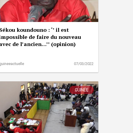
Sékou koundouno : ‘’ il est
impossible de faire du nouveau
avec de l’ancien…’’ (opinion)
guineeactuelle
07/03/2022
GUINÉE