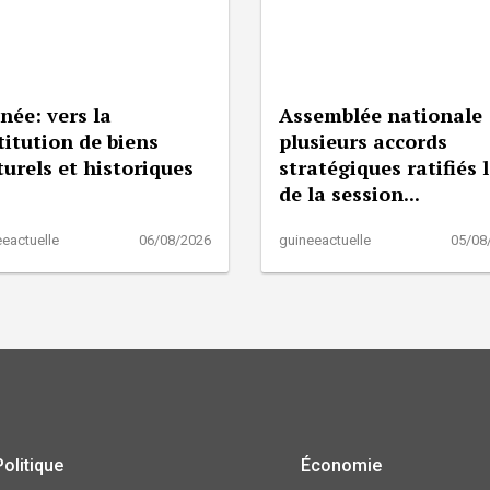
née: vers la
Assemblée nationale 
titution de biens
plusieurs accords
turels et historiques
stratégiques ratifiés 
de la session...
eactuelle
06/08/2026
guineeactuelle
05/08
Politique
Économie