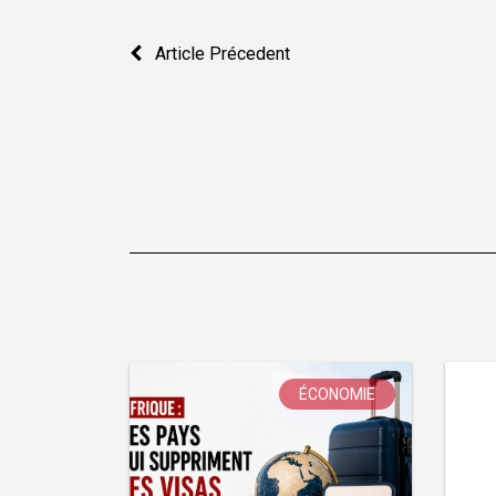
Navigation
Article Précedent
de
l’article
ÉCONOMIE