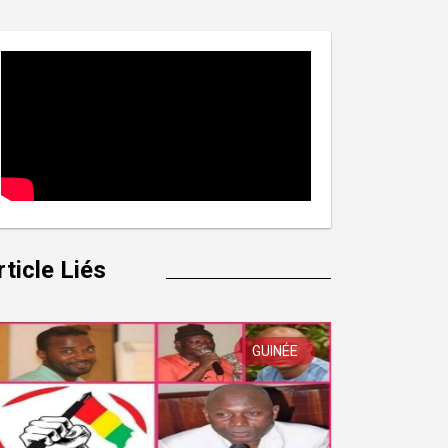
rticle Liés
GUINÉE