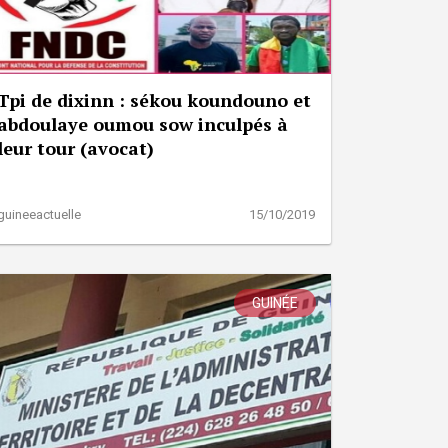
Tpi de dixinn : sékou koundouno et
abdoulaye oumou sow inculpés à
leur tour (avocat)
guineeactuelle
15/10/2019
GUINÉE