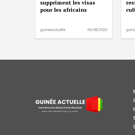
suppriment les visas
res
pour les africains
cul
guineeactuelle
06/08/2026
guine