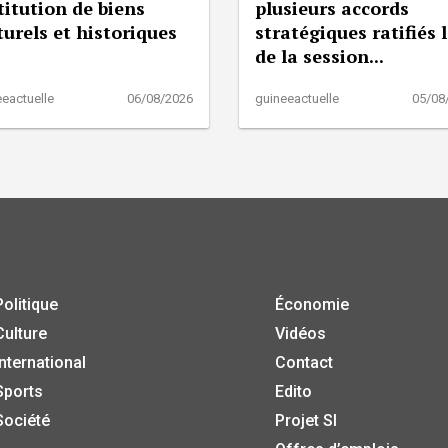
titution de biens
plusieurs accords
turels et historiques
stratégiques ratifiés 
de la session...
eactuelle
06/08/2026
guineeactuelle
05/08
Politique
Économie
Culture
Vidéos
International
Contact
Sports
Edito
Société
Projet SI