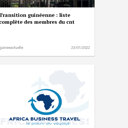
Transition guinéenne : liste
complète des membres du cnt
guineeactuelle
23/01/2022