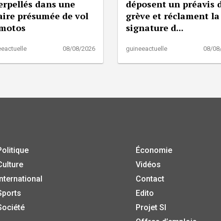
erpellés dans une
déposent un préavis 
aire présumée de vol
grève et réclament la
 motos
signature d...
eactuelle
08/08/2026
guineeactuelle
08/08
Politique
Économie
Culture
Vidéos
International
Contact
Sports
Edito
Société
Projet SI