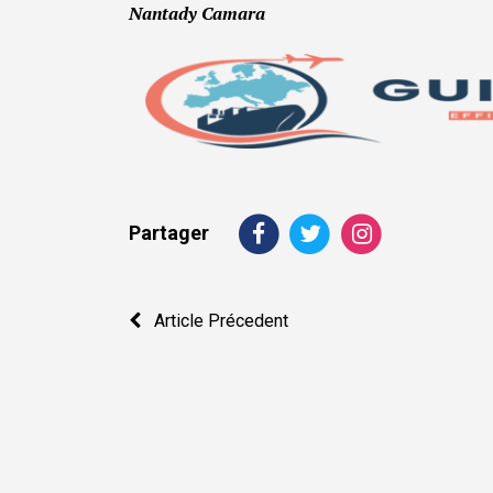
Nantady Camara
Partager
Navigation
Article Précedent
de
l’article