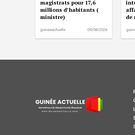
magistrats pour 17,6
int
millions d’habitants (
aff
ministre)
de
guineeactuelle
09/08/2026
guine