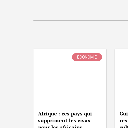
ÉCONOMIE
Afrique : ces pays qui
Gui
suppriment les visas
res
pour les africains
cul