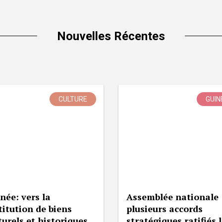
Nouvelles Récentes
CULTURE
GUIN
née: vers la
Assemblée nationale 
titution de biens
plusieurs accords
turels et historiques
stratégiques ratifiés 