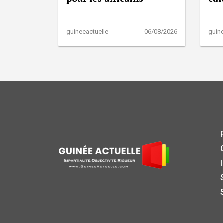
guineeactuelle
06/08/2026
guine