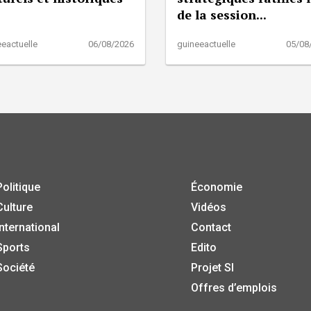
de la session...
eactuelle
06/08/2026
guineeactuelle
05/08
Politique
Économie
Culture
Vidéos
International
Contact
Sports
Edito
Société
Projet SI
Offres d’emplois