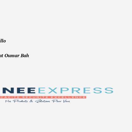
llo
dent Oumar Bah