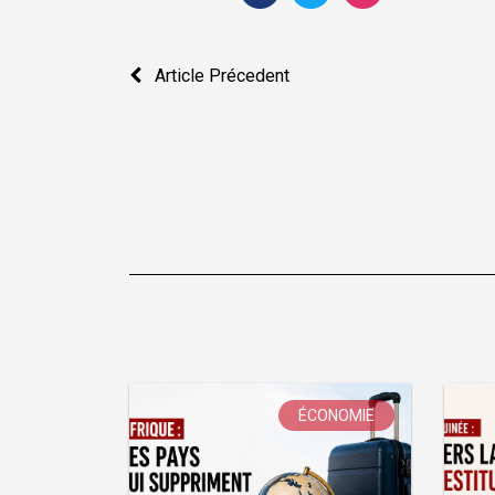
Navigation
Article Précedent
de
l’article
ÉCONOMIE