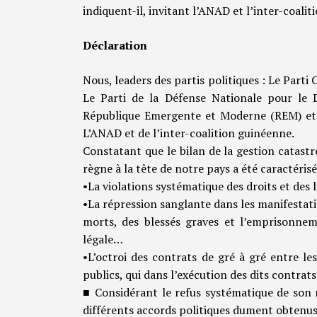
indiquent-il, invitant l’ANAD et l’inter-coali
Déclaration
Nous, leaders des partis politiques : Le Parti
Le Parti de la Défense Nationale pour l
République Emergente et Moderne (REM) et le
L’ANAD et de l’inter-coalition guinéenne.
Constatant que le bilan de la gestion catas
règne à la tête de notre pays a été caractérisé
•La violations systématique des droits et des 
•La répression sanglante dans les manifestat
morts, des blessés graves et l’emprisonn
légale…
•L’octroi des contrats de gré à gré entre l
publics, qui dans l’exécution des dits contra
■ Considérant le refus systématique de son 
différents accords politiques dument obtenus