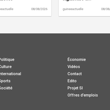
eactuelle
08/08/2026
guineeactuelle
08/08
Politique
Économie
Culture
Vidéos
International
Contact
Sports
Edito
Société
Projet SI
Offres d’emplois