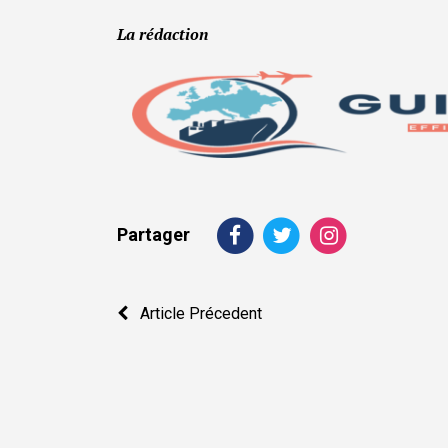
La rédaction
Partager
Navigation
Article Précedent
de
l’article