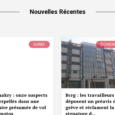
Nouvelles Récentes
GUINÉE
ÉCONOM
akry : onze suspects
Bcrg : les travailleurs
erpellés dans une
déposent un préavis 
aire présumée de vol
grève et réclament la
 motos
signature d...