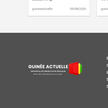
guineeactuelle
09/08/2026
guine