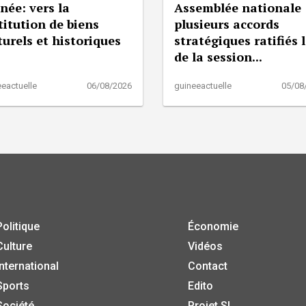
née: vers la
Assemblée nationale 
titution de biens
plusieurs accords
turels et historiques
stratégiques ratifiés 
de la session...
eactuelle
06/08/2026
guineeactuelle
05/08
Politique
Économie
Culture
Vidéos
International
Contact
Sports
Edito
Société
Projet SI