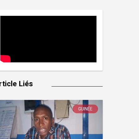
rticle Liés
GUINÉE