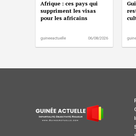
Afrique : ces pays qui
Gui
suppriment les visas
res
pour les africains
cul
guineeactuelle
06/08/2026
guine