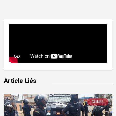
de
l’article
Article Liés
GUINÉE