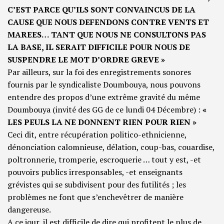
C’EST PARCE QU’ILS SONT CONVAINCUS DE LA
CAUSE QUE NOUS DEFENDONS CONTRE VENTS ET
MAREES… TANT QUE NOUS NE CONSULTONS PAS
LA BASE, IL SERAIT DIFFICILE POUR NOUS DE
SUSPENDRE LE MOT D’ORDRE GREVE »
Par ailleurs, sur la foi des enregistrements sonores
fournis par le syndicaliste Doumbouya, nous pouvons
entendre des propos d’une extrême gravité du même
Doumbouya (invité des GG de ce lundi 04 Décembre) :
«
LES PEULS LA NE DONNENT RIEN POUR RIEN »
Ceci dit, entre récupération politico-ethnicienne,
dénonciation calomnieuse, délation, coup-bas, couardise,
poltronnerie, tromperie, escroquerie … tout y est, -et
pouvoirs publics irresponsables, -et enseignants
grévistes qui se subdivisent pour des futilités ; les
problèmes ne font que s’enchevêtrer de manière
dangereuse.
A ce jour, il est difficile de dire qui profitent le plus de