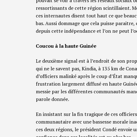
pouvait se voir à travers les réseaux sociaux
ressortissants de cette région scintillaient. 
ces internautes disent tout haut ce que beau
bas. Aussi dommage que cela puisse paraitre, c
depuis cette indépendance et l’on ne peut l’o
Coucou à la haute Guinée
Le deuxième signal est à l’endroit de son prop
qui ne le savent pas, Kindia, à 135 km de Con
d’officiers malinké après le coup d’État man
frustration largement diffusé en haute Guiné
messie par les différentes communautés mand
parole donnée.
En insistant sur la fin tragique de ces officie
communautaire avec une bassesse morale ina
ces deux régions, le président Condé envoie u
confiance dans ces localités est au plus bas.