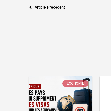
Navigation
Article Précedent
de
l’article
ÉCONOMIE