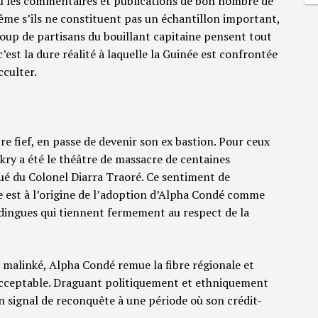
 où les commentaires et publications de bon nombre de
Même s’ils ne constituent pas un échantillon important,
coup de partisans du bouillant capitaine pensent tout
’est la dure réalité à laquelle la Guinée est confrontée
cculter.
re fief, en passe de devenir son ex bastion. Pour ceux
akry a été le théâtre de massacre de centaines
qué du Colonel Diarra Traoré. Ce sentiment de
e est à l’origine de l’adoption d’Alpha Condé comme
ingues qui tiennent fermement au respect de la
rs malinké, Alpha Condé remue la fibre régionale et
cceptable. Draguant politiquement et ethniquement
n signal de reconquête à une période où son crédit-