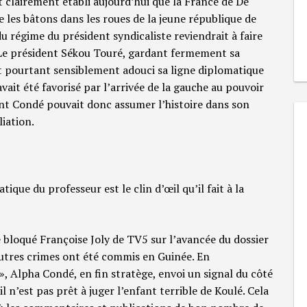
est clairement établi aujourd’hui que la France de De
 les bâtons dans les roues de la jeune république de
u régime du président syndicaliste reviendrait à faire
. Le président Sékou Touré, gardant fermement sa
it pourtant sensiblement adouci sa ligne diplomatique
avait été favorisé par l’arrivée de la gauche au pouvoir
ent Condé pouvait donc assumer l’histoire dans son
liation.
que du professeur est le clin d’œil qu’il fait à la
ite bloqué Françoise Joly de TV5 sur l’avancée du dossier
utres crimes ont été commis en Guinée. En
», Alpha Condé, en fin stratège, envoi un signal du côté
 n’est pas prêt à juger l’enfant terrible de Koulé. Cela