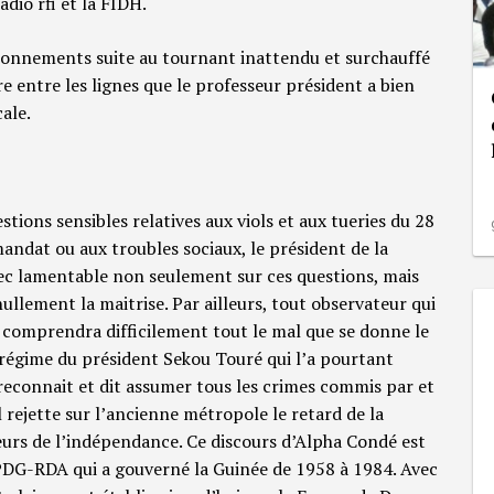
radio rfi et la FIDH.
 étonnements suite au tournant inattendu et surchauffé
ire entre les lignes que le professeur président a bien
ale.
tions sensibles relatives aux viols et aux tueries du 28
ndat ou aux troubles sociaux, le président de la
hec lamentable non seulement sur ces questions, mais
llement la maitrise. Par ailleurs, tout observateur qui
 comprendra difficilement tout le mal que se donne le
 régime du président Sekou Touré qui l’a pourtant
connait et dit assumer tous les crimes commis par et
l rejette sur l’ancienne métropole le retard de la
eurs de l’indépendance. Ce discours d’Alpha Condé est
 PDG-RDA qui a gouverné la Guinée de 1958 à 1984. Avec