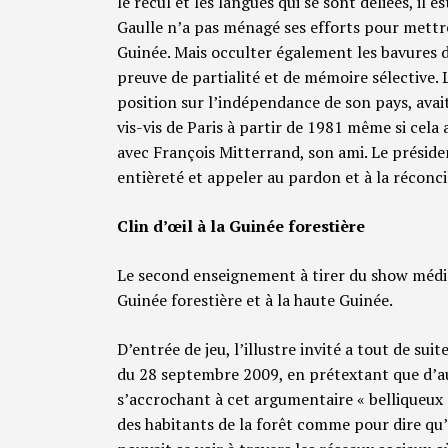
le recul et les langues qui se sont déliées, il 
Gaulle n’a pas ménagé ses efforts pour mettre
Guinée. Mais occulter également les bavures d
preuve de partialité et de mémoire sélective
position sur l’indépendance de son pays, ava
vis-vis de Paris à partir de 1981 même si cela 
avec François Mitterrand, son ami. Le présid
entièreté et appeler au pardon et à la réconci
Clin d’œil à la Guinée forestière
Le second enseignement à tirer du show médiati
Guinée forestière et à la haute Guinée.
D’entrée de jeu, l’illustre invité a tout de su
du 28 septembre 2009, en prétextant que d’a
s’accrochant à cet argumentaire « belliqueux 
des habitants de la forêt comme pour dire qu’il