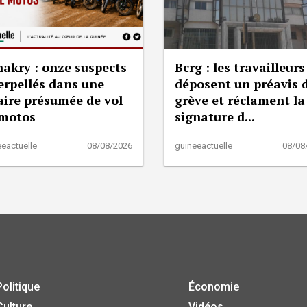
akry : onze suspects
Bcrg : les travailleurs
erpellés dans une
déposent un préavis 
aire présumée de vol
grève et réclament la
 motos
signature d...
eactuelle
08/08/2026
guineeactuelle
08/08
Politique
Économie
Culture
Vidéos