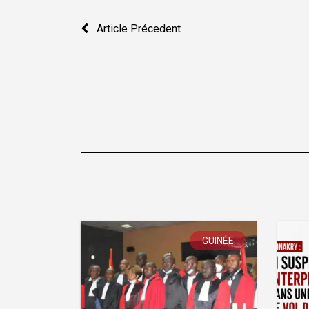
Navigation
Article Précedent
de
l’article
GUINÉE