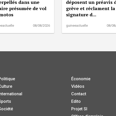
erpellés dans une
déposent un préavis 
aire présumée de vol
grève et réclament la
 motos
signature d...
eactuelle
08/08/2026
guineeactuelle
08/08
Politique
Économie
Culture
Vidéos
International
Contact
Sports
Edito
Société
Projet SI