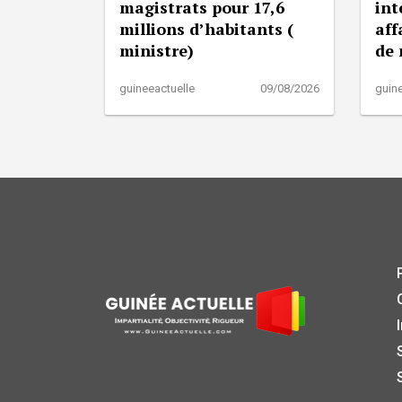
magistrats pour 17,6
int
millions d’habitants (
aff
ministre)
de
guineeactuelle
09/08/2026
guine