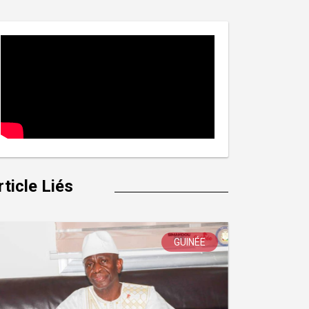
rticle Liés
GUINÉE