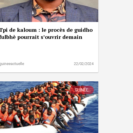
Tpi de kaloum : le procès de guidho
fulbhè pourrait s’ouvrir demain
guineeactuelle
22/02/2024
GUINÉE