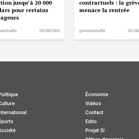
tion jusqu’à 20 000
contractuels : la grèv
lars pour certains
menace la rentrée
yageurs
eactuelle
03/08/2026
guineeactuelle
02/08
Politique
Économie
Culture
Vidéos
International
Contact
Sports
Edito
Société
Projet SI