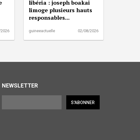
e
libéria : joseph boakai
limoge plusieurs hauts
responsables...
/2026
guineeactuelle
02/08/2026
NEWSLETTER
S'ABONNER