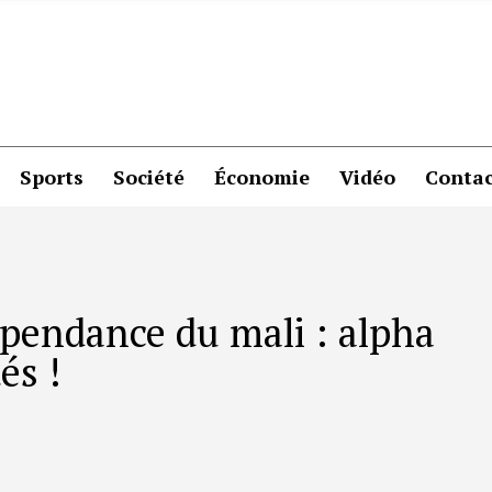
Sports
Société
Économie
Vidéo
Contac
épendance du mali : alpha
és !