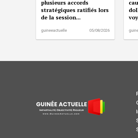
plusieurs accords
cau
stratégiques ratifiés lors
dol
de la session...
vo
guineeactuelle
05/08/2026
guine