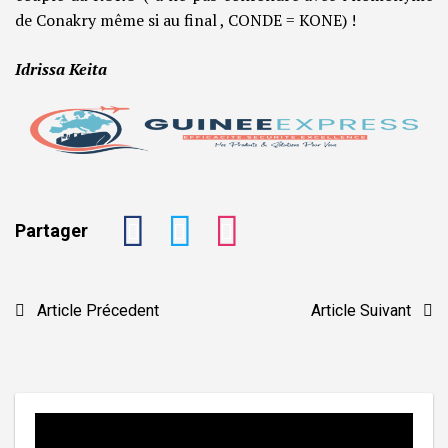
de Conakry même si au final , CONDE = KONE) !
Idrissa Keita
Partager
Navigation
Article Précedent
Article Suivant
de
l’article