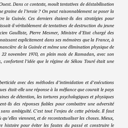
Ouest. Dans ce contexte, moult tentatives de déstabilisation
e graine de l’ivraie ? On peut raisonnablement se poser la
re la Guinée. Ces derniers étaient-ils des stratégies pour
issait-il véritablement de tentatives de destruction du jeune
ien Gaulliste, Pierre Mesmer, Ministre d’Etat chargé des
nnaissant explicitement dans ses mémoires que la France, à
 financière de la Guinée et même une élimination physique de
du 22 novembre 1970, en plein mois de Ramadan, avec son
es, confortent l’idée que le régime de Sékou Touré était une
liberticide avec des méthodes d’intimidation et d’exécutions
ues était-elle une réponse à la méfiance que courait le pays
aines de détention, les tortures psychologiques et physiques
ent-ils des réponses fiables pour combattre une adversité
sans ambiguïté. C’est tout l’enjeu de cette période. Il faut
 qu’elles viennent, et de recontextualiser les choses. Mieux,
tre histoire pour éviter les fautes du passé et construire le