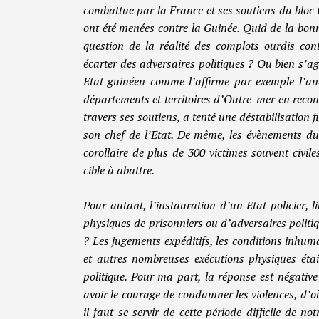
combattue par la France et ses soutiens du bloc 
ont été menées contre la Guinée. Quid de la bonn
question de la réalité des complots ourdis cont
écarter des adversaires politiques ? Ou bien s’ag
Etat guinéen comme l’affirme par exemple l’anc
départements et territoires d’Outre-mer en reco
travers ses soutiens, a tenté une déstabilisation
son chef de l’Etat. De même, les évènements 
corollaire de plus de 300 victimes souvent civil
cible à abattre.
Pour autant, l’instauration d’un Etat policier, 
physiques de prisonniers ou d’adversaires politiq
? Les jugements expéditifs, les conditions inhum
et autres nombreuses exécutions physiques étai
politique. Pour ma part, la réponse est négative 
avoir le courage de condamner les violences, d’où
il faut se servir de cette période difficile de no