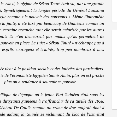
nie. Ainsi, le régime de Sékou Touré était vu, par une grande
é. Symétriquement la longue période du Général Lansana
perçue comme « le pouvoir des soussous ». Même l’intermède
e la junte, a été taxé par beaucoup de Guinéens comme un
e certaine revanche tant elle serait méprisée par les autres
, mais ils n’en demeurent pas moins qu’ils permettent de
pouvoir en place. Le sujet « Sékou Touré » n’échappe pas à
s esprits courageux et éclairés, trop peu nombreux à mes
e tient à la position sociale et des intérêts des particuliers.
érie de l’économiste Egyptien Samir Amin, plus on est proche
e – plus on a tendance à soutenir ce pouvoir.
litique de l’époque où le jeune Etat Guinéen était sous les
s dirigeants guinéens à s’affranchir de sa tutelle dès 1958.
e Général De Gaulle comme un crime de lèse-majesté dont il
ide aidant, la Guinée se réclamant du bloc de l’Est était