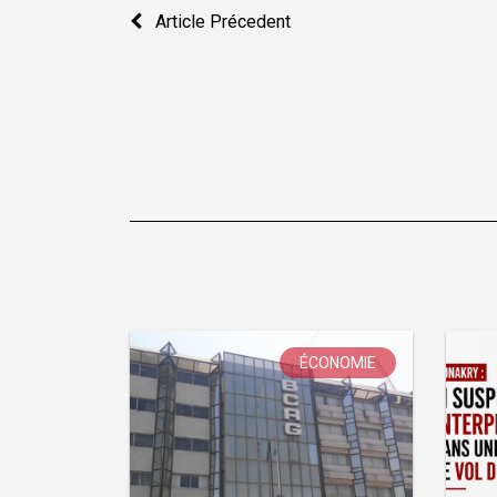
Navigation
Article Précedent
de
l’article
ÉCONOMIE