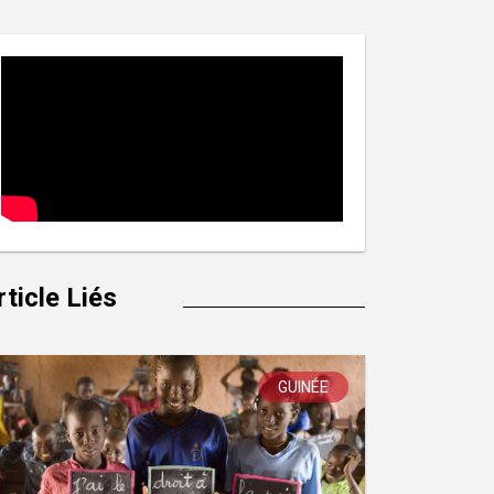
rticle Liés
GUINÉE