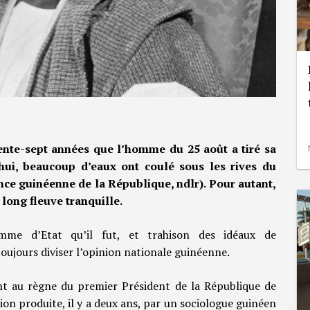
rente-sept années que l’homme du 25 août a tiré sa
’hui, beaucoup d’eaux ont coulé sous les rives du
nce guinéenne de la République, ndlr). Pour autant,
long fleuve tranquille.
omme d’Etat qu’il fut, et trahison des idéaux de
oujours diviser l’opinion nationale guinéenne.
t au règne du premier Président de la République de
ion produite, il y a deux ans, par un sociologue guinéen